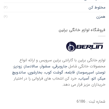
مخلوط کن
(۴)
همزن
(۴)
فروشگاه لوازم خانگی برلین
لوازم خانگی برلین با گارانتی برلین سرویس و ارائه انواع
محصولات خانگی شامل
جاروبرقی
،
سشوار
،
سالادساز
،
زودپز
،
توستر
،
اسپرسوساز
،
قابلمه
،
گوشت کوب
،
بخارشوی
،
ساندویچ
میکر
،
اتو
،
آسیاب
، خرد کن انتخاب های فراوانی را در اختیار
خریداران عزیز قرار می دهد.
شماره ثبت : 6186