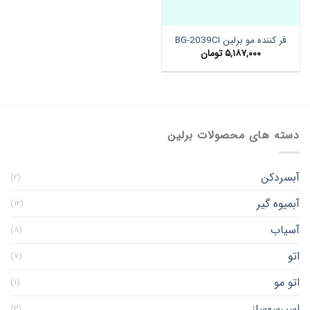
فر کننده مو برلین BG-2039CI
۵,۱۸۷,۰۰۰
تومان
دسته های محصولات برلین
آبسردکن
(۲)
آبمیوه گیر
(۱۲)
آسیاب
(۸)
اتو
(۷)
اتو مو
(۱)
اسپرسوساز
(۳)