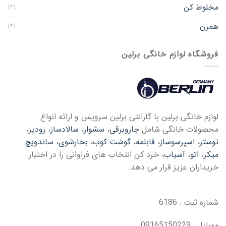
مخلوط کن
(۴)
همزن
(۴)
فروشگاه لوازم خانگی برلین
لوازم خانگی برلین با گارانتی برلین سرویس و ارائه انواع
محصولات خانگی شامل
جاروبرقی
،
سشوار
،
سالادساز
،
زودپز
،
توستر
،
اسپرسوساز
،
قابلمه
،
گوشت کوب
،
بخارشوی
،
ساندویچ
میکر
،
اتو
،
آسیاب
، خرد کن انتخاب های فراوانی را در اختیار
خریداران عزیز قرار می دهد.
شماره ثبت : 6186
موبایل : 09165150229