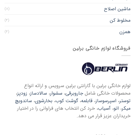
ماشین اصلاح
(۸)
مخلوط کن
(۴)
همزن
(۴)
فروشگاه لوازم خانگی برلین
لوازم خانگی برلین با گارانتی برلین سرویس و ارائه انواع
محصولات خانگی شامل
جاروبرقی
،
سشوار
،
سالادساز
،
زودپز
،
توستر
،
اسپرسوساز
،
قابلمه
،
گوشت کوب
،
بخارشوی
،
ساندویچ
میکر
،
اتو
،
آسیاب
، خرد کن انتخاب های فراوانی را در اختیار
خریداران عزیز قرار می دهد.