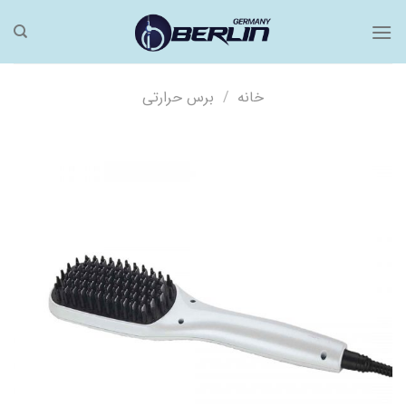
فتن
ه
حتوا
خانه
/
برس حرارتی