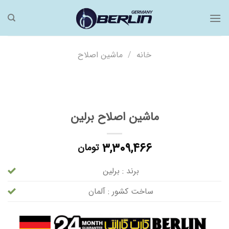
فتن
ه
حتوا
خانه
/
ماشین اصلاح
ماشین اصلاح برلین
۳,۳۰۹,۴۶۶
تومان
برند : برلین
ساخت کشور : آلمان