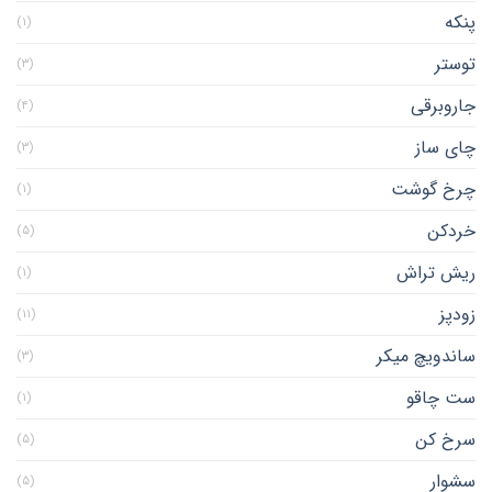
پنکه
(۱)
توستر
(۳)
جاروبرقی
(۴)
چای ساز
(۳)
چرخ گوشت
(۱)
خردکن
(۵)
ریش تراش
(۱)
زودپز
(۱۱)
ساندویچ میکر
(۳)
ست چاقو
(۱)
سرخ کن
(۵)
سشوار
(۵)