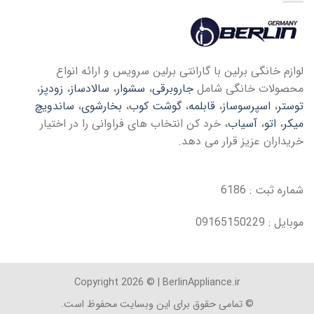
لوازم خانگی برلین با گارانتی برلین سرویس و ارائه انواع
محصولات خانگی شامل
جاروبرقی
،
سشوار
،
سالادساز
،
زودپز
،
توستر
،
اسپرسوساز
،
قابلمه
،
گوشت کوب
،
بخارشوی
،
ساندویچ
میکر
،
اتو
،
آسیاب
، خرد کن انتخاب های فراوانی را در اختیار
خریداران عزیز قرار می دهد.
شماره ثبت : 6186
موبایل : 09165150229
Copyright 2026 © | BerlinAppliance.ir
© تمامی حقوق برای این وبسایت محفوظ است.