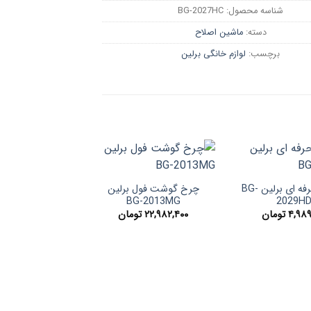
شناسه محصول:
BG-2027HC
دسته:
ماشین اصلاح
برچسب:
لوازم خانگی برلین
سشوار حرفه ای برلین BG-
چرخ گوشت فول برلین
BG-2013MG
2029H
۴,۹۸۹
تومان
۲۲,۹۸۲,۴۰۰
تومان
برلین BG-2007CH
۶,۹۵۵,۲۰۰
ت