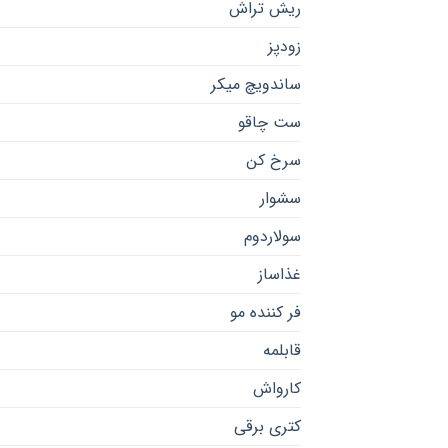
ریش تراش
زودپز
ساندویچ میکر
ست چاقو
سرخ کن
سشوار
سولاردوم
غذاساز
فر کننده مو
قابلمه
کارواش
کتری برقی