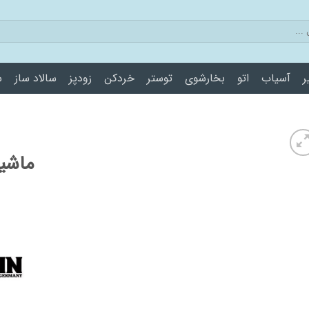
ر
آسیاب
اتو
بخارشوی
توستر
خردکن
زودپز
سالاد ساز
س
ماشی