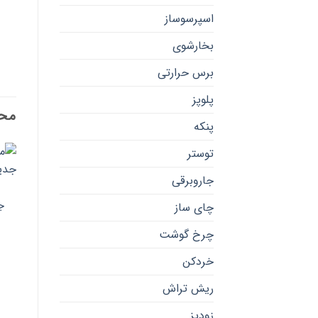
اسپرسوساز
بخارشوی
برس حرارتی
پلوپز
محص
پنکه
توستر
جاروبرقی
جد
چای ساز
چرخ گوشت
خردکن
ریش تراش
زودپز