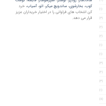
سالادساز
،
زودپز
،
توستر
،
اسپرسوساز
،
قابلمه
،
گوشت
(۷)
کوب
،
بخارشوی
،
ساندویچ میکر
،
اتو
،
آسیاب
، خرد
(۱)
کن انتخاب های فراوانی را در اختیار خریداران عزیز
قرار می دهد.
(۳)
(۲)
(۲)
(۱)
(۱)
(۳)
(۴)
(۳)
(۱)
(۵)