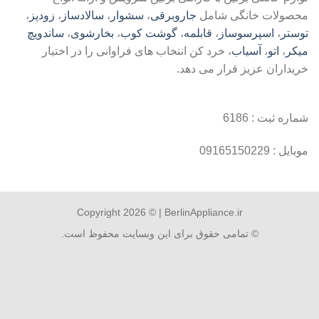
محصولات خانگی شامل
جاروبرقی
،
سشوار
،
سالادساز
،
زودپز
،
توستر
،
اسپرسوساز
،
قابلمه
،
گوشت کوب
،
بخارشوی
،
ساندویچ
میکر
،
اتو
،
آسیاب
، خرد کن انتخاب های فراوانی را در اختیار
خریداران عزیز قرار می دهد.
شماره ثبت : 6186
موبایل : 09165150229
Copyright 2026 © | BerlinAppliance.ir
© تمامی حقوق برای این وبسایت محفوظ است.