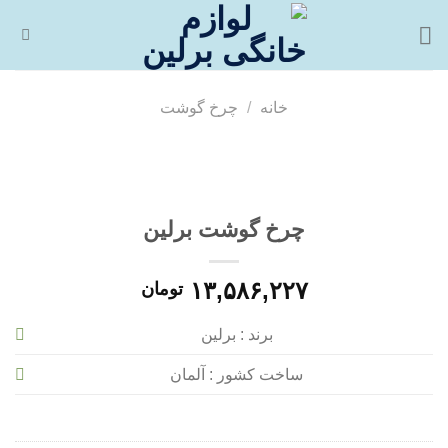
فتن
ه
حتوا
خانه
/
چرخ گوشت
چرخ گوشت برلین
۱۳,۵۸۶,۲۲۷
تومان
برند : برلین
ساخت کشور : آلمان