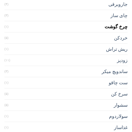
جاروبرقی
(۴)
چای ساز
(۳)
چرخ گوشت
(۱)
خردکن
(۵)
ریش تراش
(۱)
زودپز
(۱۱)
ساندویچ میکر
(۳)
ست چاقو
(۱)
سرخ کن
(۵)
سشوار
(۵)
سولاردوم
(۱)
غذاساز
(۱)