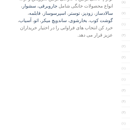
(۸)
انواع محصولات خانگی شامل
جاروبرقی
،
سشوار
،
سالادساز
،
زودپز
،
توستر
،
اسپرسوساز
،
قابلمه
،
(۷)
گوشت کوب
،
بخارشوی
،
ساندویچ میکر
،
اتو
،
آسیاب
،
(۱)
خرد کن انتخاب های فراوانی را در اختیار خریداران
عزیز قرار می دهد.
(۳)
(۲)
(۲)
(۱)
(۱)
(۳)
(۴)
(۳)
(۱)