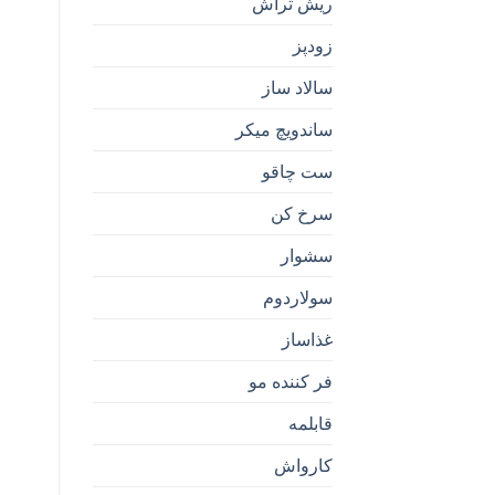
ریش تراش
زودپز
سالاد ساز
ساندویچ میکر
ست چاقو
سرخ کن
سشوار
سولاردوم
غذاساز
فر کننده مو
قابلمه
کارواش