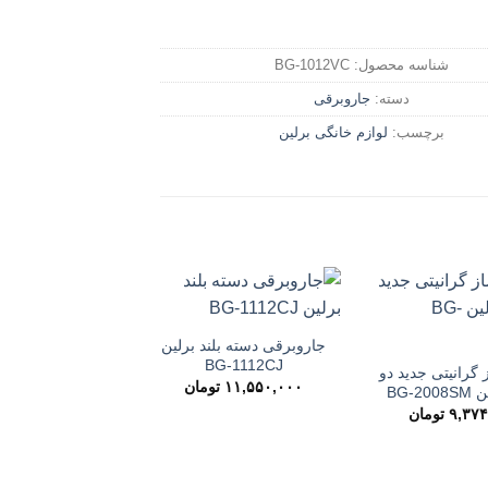
شناسه محصول:
BG-1012VC
دسته:
جاروبرقی
برچسب:
لوازم خانگی برلین
جاروبرقی دسته بلند برلین
BG-1112CJ
گرانیتی جدید دو
۱۱,۵۵۰,۰۰۰
تومان
BG-2
۹,۳۷۴
تومان
زودپر پرفکت کپس