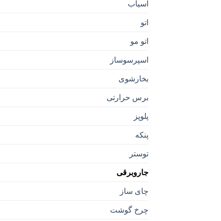
آسیاب
اتو
اتو مو
اسپرسوساز
بخارشوی
برس حرارتی
پلوپز
پنکه
توستر
جاروبرقی
چای ساز
چرخ گوشت