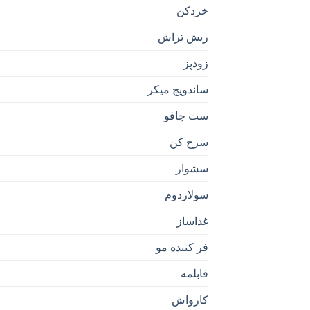
خردکن
ریش تراش
زودپز
ساندویچ میکر
ست چاقو
سرخ کن
سشوار
سولاردوم
غذاساز
فر کننده مو
قابلمه
کارواش