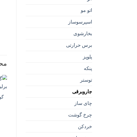
اتو مو
اسپرسوساز
بخارشوی
برس حرارتی
پلوپز
مح
پنکه
توستر
جاروبرقی
گو
چای ساز
چرخ گوشت
خردکن