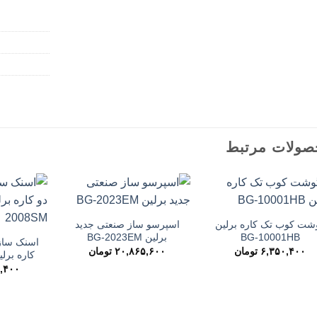
صولات مرتبط
شت کوب تک کاره برلین
اسپرسو ساز صنعتی جدید
BG-10001HB
برلین BG-2023EM
اسنک ساز 
۶,۳۵۰,۴۰۰
تومان
۲۰,۸۶۵,۶۰۰
تومان
کاره برلین 008SM
,۴۰۰