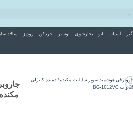
گیر
آسیاب
اتو
بخارشوی
توستر
خردکن
زودپز
سالاد ساز
جاروب