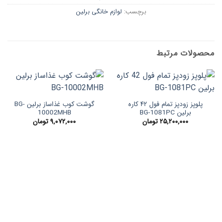
برچسب:
لوازم خانگی برلین
محصولات مرتبط
پلوپز زودپز تمام فول ۴۲ کاره
گوشت کوب غذاساز برلین BG-
برلین BG-1081PC
10002MHB
۲۵,۲۰۰,۰۰۰
تومان
۹,۰۷۲,۰۰۰
تومان