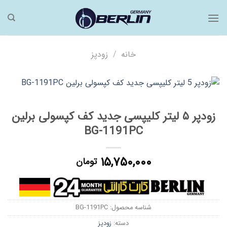
فتن
ه
حتوا
خانه
/
زودپز
زودپر ۵ لیتر کلیپسی جدید کف کپسولی برلین
BG-1191PC
۱۵,۷۵۰,۰۰۰
تومان
شناسه محصول:
BG-1191PC
دسته:
زودپز