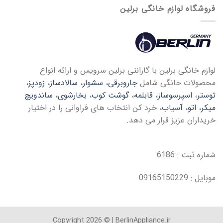
فروشگاه لوازم خانگی برلین
لوازم خانگی برلین با گارانتی برلین سرویس و ارائه انواع
محصولات خانگی شامل
جاروبرقی
،
سشوار
،
سالادساز
،
زودپز
،
توستر
،
اسپرسوساز
،
قابلمه
،
گوشت کوب
،
بخارشوی
،
ساندویچ
میکر
،
اتو
،
آسیاب
، خرد کن انتخاب های فراوانی را در اختیار
خریداران عزیز قرار می دهد.
شماره ثبت : 6186
موبایل : 09165150229
Copyright 2026 © | BerlinAppliance.ir