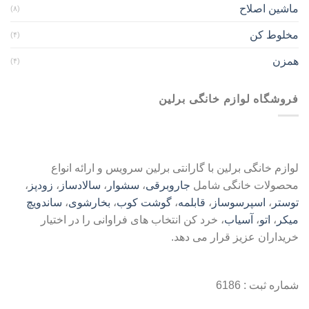
ماشین اصلاح
(۸)
مخلوط کن
(۴)
همزن
(۴)
فروشگاه لوازم خانگی برلین
لوازم خانگی برلین با گارانتی برلین سرویس و ارائه انواع
محصولات خانگی شامل
جاروبرقی
،
سشوار
،
سالادساز
،
زودپز
،
توستر
،
اسپرسوساز
،
قابلمه
،
گوشت کوب
،
بخارشوی
،
ساندویچ
میکر
،
اتو
،
آسیاب
، خرد کن انتخاب های فراوانی را در اختیار
خریداران عزیز قرار می دهد.
شماره ثبت : 6186