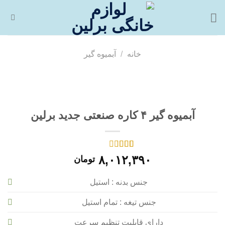
فتن
ه
حتوا
خانه
/
آبمیوه گیر
آبمیوه گیر ۴ کاره صنعتی جدید برلین
1
امتیازدهی
۸,۰۱۲,۳۹۰
تومان
2.00
از 5
در
جنس بدنه : استیل
امتیازدهی
مشتری
جنس تیغه : تمام استیل
دارای قابلیت تنظیم سرعت