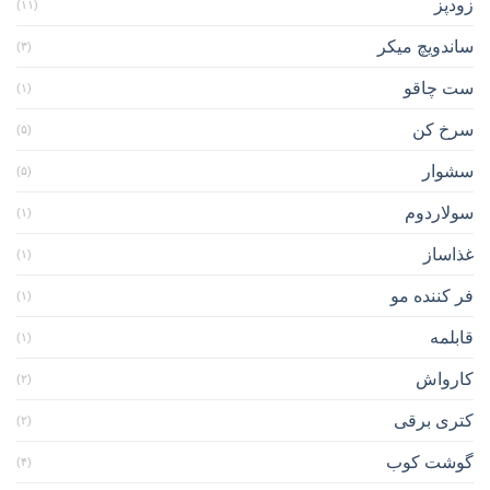
زودپز
(۱۱)
ساندویچ میکر
(۳)
ست چاقو
(۱)
سرخ کن
(۵)
سشوار
(۵)
سولاردوم
(۱)
غذاساز
(۱)
فر کننده مو
(۱)
قابلمه
(۱)
کارواش
(۲)
کتری برقی
(۲)
گوشت کوب
(۴)