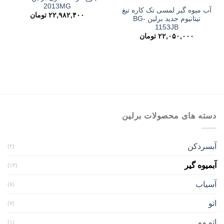
2013MG
آب میوه گیر لمسی تک کاره تیغ
۲۲,۹۸۲,۴۰۰
تومان
تیتانیوم جدید برلین BG-
1153JB
۲۲,۰۵۰,۰۰۰
تومان
دسته های محصولات برلین
آبسردکن
(۲)
آبمیوه گیر
(۱۲)
آسیاب
(۸)
اتو
(۷)
اتو مو
(۱)