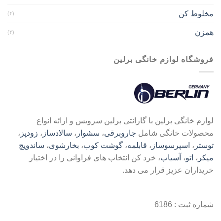
مخلوط کن
(۴)
همزن
(۴)
فروشگاه لوازم خانگی برلین
لوازم خانگی برلین با گارانتی برلین سرویس و ارائه انواع
محصولات خانگی شامل
جاروبرقی
،
سشوار
،
سالادساز
،
زودپز
،
توستر
،
اسپرسوساز
،
قابلمه
،
گوشت کوب
،
بخارشوی
،
ساندویچ
میکر
،
اتو
،
آسیاب
، خرد کن انتخاب های فراوانی را در اختیار
خریداران عزیز قرار می دهد.
شماره ثبت : 6186