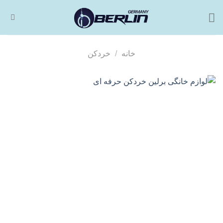
فتن
ه
حتوا
خانه
/
خردکن