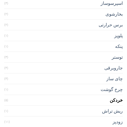
اسپرسوساز
(۳)
بخارشوی
(۲)
برس حرارتی
(۲)
پلوپز
(۱)
پنکه
(۱)
توستر
(۳)
جاروبرقی
(۴)
چای ساز
(۳)
چرخ گوشت
(۱)
خردکن
(۵)
ریش تراش
(۱)
زودپز
(۱۱)